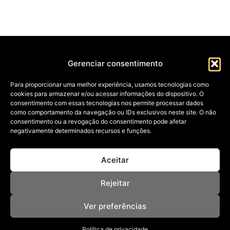
Gerenciar consentimento
Para proporcionar uma melhor experiência, usamos tecnologias como
cookies para armazenar e/ou acessar informações do dispositivo. O
NOSSAS REVISTAS
consentimento com essas tecnologias nos permite processar dados
NEWSLETTER
como comportamento da navegação ou IDs exclusivos neste site. O não
SOBRE
consentimento ou a revogação do consentimento pode afetar
ANUNCIE
negativamente determinados recursos e funções.
POLÍTICA DE PRIVACIDADE
TERMOS DE USO
BAIXE NOSSO APP
Aceitar
App Store
Google Play
Rejeitar
I
F
T
P
Y
S
n
a
i
i
o
p
© Copyright - All rights reserved 2026
Ver preferências
s
c
k
n
u
o
t
e
t
t
t
t
Política de privacidade