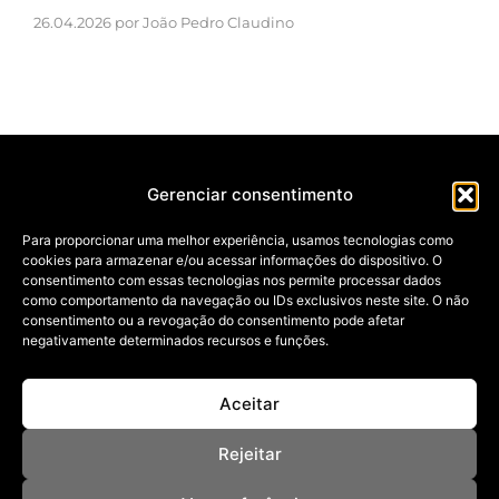
26.04.2026 por João Pedro Claudino
Gerenciar consentimento
Para proporcionar uma melhor experiência, usamos tecnologias como
cookies para armazenar e/ou acessar informações do dispositivo. O
NOSSAS REVISTAS
consentimento com essas tecnologias nos permite processar dados
NEWSLETTER
como comportamento da navegação ou IDs exclusivos neste site. O não
SOBRE
consentimento ou a revogação do consentimento pode afetar
ANUNCIE
negativamente determinados recursos e funções.
POLÍTICA DE PRIVACIDADE
TERMOS DE USO
BAIXE NOSSO APP
Aceitar
App Store
Google Play
Rejeitar
I
F
T
P
Y
S
n
a
i
i
o
p
© Copyright - All rights reserved 2026