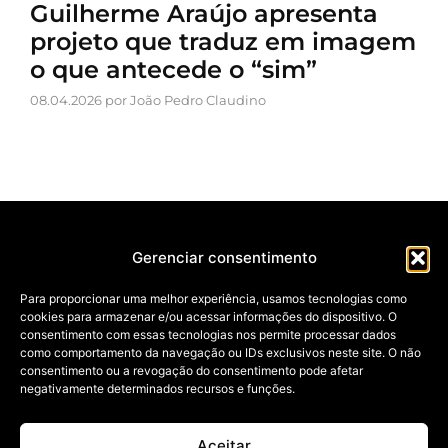
Guilherme Araújo apresenta
projeto que traduz em imagem
o que antecede o “sim”
08.04.2026 por João Pedro Claudino
Gerenciar consentimento
Para proporcionar uma melhor experiência, usamos tecnologias como
cookies para armazenar e/ou acessar informações do dispositivo. O
NOSSAS REVISTAS
consentimento com essas tecnologias nos permite processar dados
NEWSLETTER
como comportamento da navegação ou IDs exclusivos neste site. O não
SOBRE
consentimento ou a revogação do consentimento pode afetar
ANUNCIE
negativamente determinados recursos e funções.
POLÍTICA DE PRIVACIDADE
TERMOS DE USO
BAIXE NOSSO APP
Aceitar