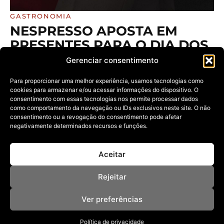
GASTRONOMIA
NESPRESSO APOSTA EM
PRESENTES PARA O DIA DOS
NAMORADOS QUE
Gerenciar consentimento
TRANSFORMAM O RITUAL DO
Para proporcionar uma melhor experiência, usamos tecnologias como
CAFÉ EM MOMENTOS
cookies para armazenar e/ou acessar informações do dispositivo. O
ESPECIAIS
consentimento com essas tecnologias nos permite processar dados
como comportamento da navegação ou IDs exclusivos neste site. O não
11/06/2026
consentimento ou a revogação do consentimento pode afetar
Campanha reúne gifts exclusivos na compra de cápsulas
negativamente determinados recursos e funções.
e condições especiais para
Aceitar
Rejeitar
Ver preferências
Política de privacidade