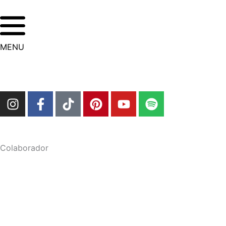
Ir
para
o
conteúdo
MENU
I
F
T
P
Y
S
n
a
i
i
o
p
s
c
k
n
u
o
t
e
t
t
t
t
a
b
o
e
u
i
Colaborador
g
o
k
r
b
f
r
o
e
e
y
a
k
s
m
-
t
f