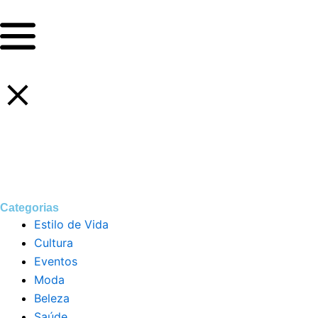
Ir
para
o
conteúdo
Categorias
Estilo de Vida
Cultura
Eventos
Moda
Beleza
Saúde