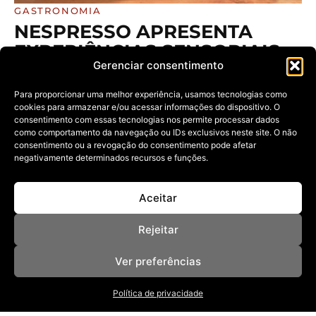
GASTRONOMIA
NESPRESSO APRESENTA
EXPERIÊNCIAS SENSORIAIS
Gerenciar consentimento
COM CAFÉ E REFORÇA
PROPOSTA DE CELEBRAÇÃO
Para proporcionar uma melhor experiência, usamos tecnologias como
PARA O FIM DE ANO
cookies para armazenar e/ou acessar informações do dispositivo. O
consentimento com essas tecnologias nos permite processar dados
23/11/2024
como comportamento da navegação ou IDs exclusivos neste site. O não
Marca aposta nas nuances do café para transformar a
consentimento ou a revogação do consentimento pode afetar
chegada de 2025
negativamente determinados recursos e funções.
Aceitar
Rejeitar
Ver preferências
Política de privacidade
NOSSAS REVISTAS
NEWSLETTER