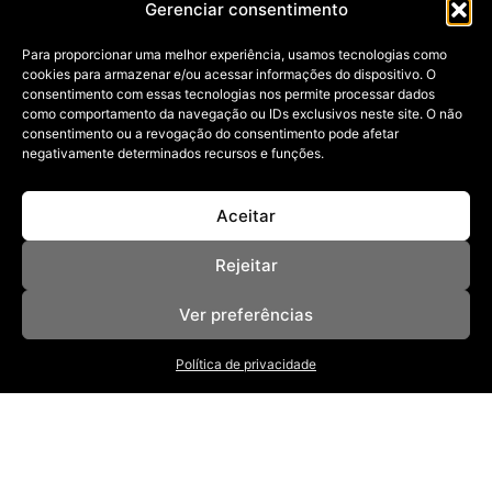
Gerenciar consentimento
CAROLINA TAVARES!
Para proporcionar uma melhor experiência, usamos tecnologias como
27/08/2024
cookies para armazenar e/ou acessar informações do dispositivo. O
Conheça a arquiteta que chega para integrar o time de
consentimento com essas tecnologias nos permite processar dados
colunistas em
como comportamento da navegação ou IDs exclusivos neste site. O não
consentimento ou a revogação do consentimento pode afetar
negativamente determinados recursos e funções.
Aceitar
Rejeitar
Ver preferências
NOSSAS REVISTAS
NEWSLETTER
SOBRE
Política de privacidade
ANUNCIE
POLÍTICA DE PRIVACIDADE
TERMOS DE USO
BAIXE NOSSO APP
App Store
Google Play