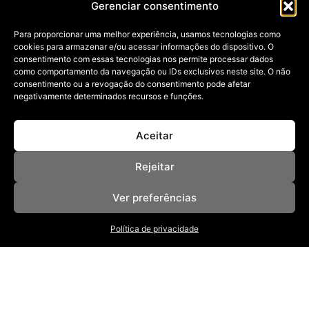
Gerenciar consentimento
CAROLINA TAVARES!
Para proporcionar uma melhor experiência, usamos tecnologias como
27/08/2024
cookies para armazenar e/ou acessar informações do dispositivo. O
Conheça a arquiteta que chega para integrar o time de
consentimento com essas tecnologias nos permite processar dados
colunistas em
como comportamento da navegação ou IDs exclusivos neste site. O não
consentimento ou a revogação do consentimento pode afetar
negativamente determinados recursos e funções.
Aceitar
Rejeitar
Ver preferências
NOSSAS REVISTAS
NEWSLETTER
SOBRE
Política de privacidade
ANUNCIE
POLÍTICA DE PRIVACIDADE
TERMOS DE USO
BAIXE NOSSO APP
App Store
Google Play