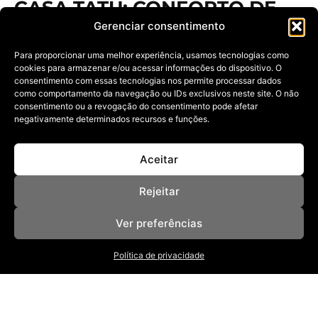
CASA TATU: CONFORTO DE
UM HOTEL COM A
Gerenciar consentimento
PRIVACIDADE DE UMA CASA
Para proporcionar uma melhor experiência, usamos tecnologias como
cookies para armazenar e/ou acessar informações do dispositivo. O
16/12/2024
consentimento com essas tecnologias nos permite processar dados
Estilo de hospedagem que está conquistando viajantes
como comportamento da navegação ou IDs exclusivos neste site. O não
oferece o melhor de dois
consentimento ou a revogação do consentimento pode afetar
negativamente determinados recursos e funções.
Aceitar
Rejeitar
Ver preferências
NOSSAS REVISTAS
NEWSLETTER
Política de privacidade
SOBRE
ANUNCIE
POLÍTICA DE PRIVACIDADE
TERMOS DE USO
BAIXE NOSSO APP