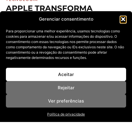
APPLE TRANSFORMA
IPHONE EM ALIADO DE
Gerenciar consentimento
VIAGEM COM PASSAPORTE
DIGITAL E MAIS RECURSOS
Para proporcionar uma melhor experiência, usamos tecnologias como
cookies para armazenar e/ou acessar informações do dispositivo. O
17/06/2025
consentimento com essas tecnologias nos permite processar dados
como comportamento da navegação ou IDs exclusivos neste site. O não
Novo iOS 26 aposta em identificação virtual,
rastreamento de bagagens e tradução
consentimento ou a revogação do consentimento pode afetar
negativamente determinados recursos e funções.
Aceitar
Rejeitar
Ver preferências
NOSSAS REVISTAS
Política de privacidade
NEWSLETTER
SOBRE
ANUNCIE