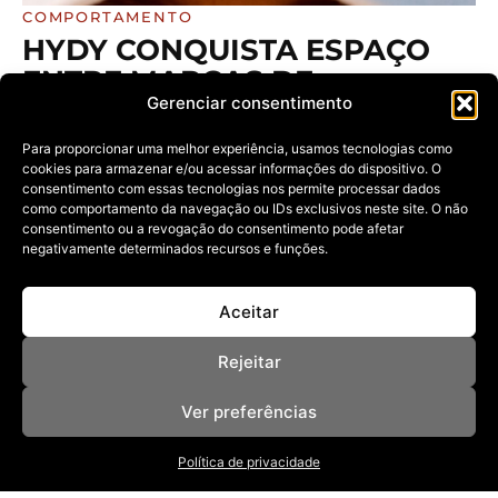
COMPORTAMENTO
HYDY CONQUISTA ESPAÇO
ENTRE MARCAS DE
Gerenciar consentimento
LIFESTYLE E AMPLIA
PRESENÇA NO MERCADO DE
Para proporcionar uma melhor experiência, usamos tecnologias como
BEBIDAS FUNCIONAIS
cookies para armazenar e/ou acessar informações do dispositivo. O
consentimento com essas tecnologias nos permite processar dados
22/05/2026
como comportamento da navegação ou IDs exclusivos neste site. O não
A marca aposta em hidratação, energia e recuperação
consentimento ou a revogação do consentimento pode afetar
muscular com fórmulas funcionais
negativamente determinados recursos e funções.
Aceitar
Rejeitar
Ver preferências
Política de privacidade
NOSSAS REVISTAS
NEWSLETTER