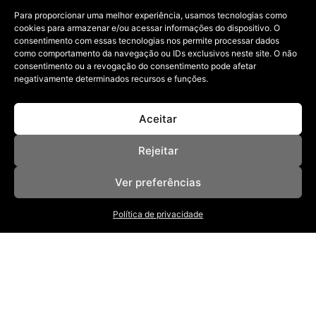
02/08/2023
Para proporcionar uma melhor experiência, usamos tecnologias como
No podcast, a comunicóloga e estrategista de marcas
cookies para armazenar e/ou acessar informações do dispositivo. O
pessoais e empresas Andrelly
consentimento com essas tecnologias nos permite processar dados
como comportamento da navegação ou IDs exclusivos neste site. O não
consentimento ou a revogação do consentimento pode afetar
negativamente determinados recursos e funções.
Aceitar
Rejeitar
NOSSAS REVISTAS
Ver preferências
NEWSLETTER
SOBRE
ANUNCIE
Política de privacidade
POLÍTICA DE PRIVACIDADE
TERMOS DE USO
BAIXE NOSSO APP
App Store
Google Play
I
F
T
P
Y
S
n
a
i
i
o
p