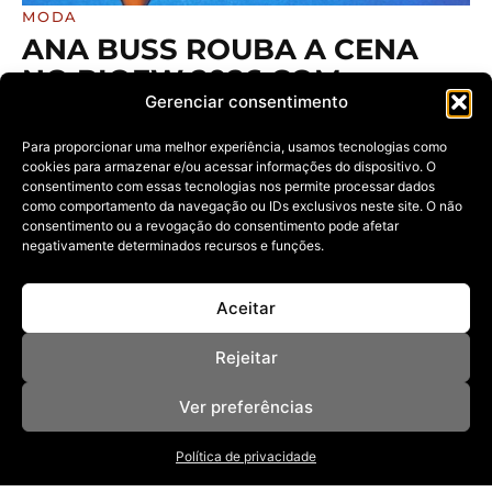
MODA
ANA BUSS ROUBA A CENA
NO RIOFW 2026 COM
Gerenciar consentimento
SEQUÊNCIA DE LOOKS QUE
VIROU ASSUNTO ENTRE
Para proporcionar uma melhor experiência, usamos tecnologias como
FASHIONISTAS
cookies para armazenar e/ou acessar informações do dispositivo. O
consentimento com essas tecnologias nos permite processar dados
19/04/2026
como comportamento da navegação ou IDs exclusivos neste site. O não
Influenciadora acompanhou os quatro dias de evento
consentimento ou a revogação do consentimento pode afetar
com uma leitura de estilo
negativamente determinados recursos e funções.
Aceitar
Rejeitar
Ver preferências
Política de privacidade
NOSSAS REVISTAS
NEWSLETTER