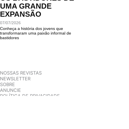
UMA GRANDE
EXPANSÃO
07/07/2026
Conheça a história dos jovens que
transformaram uma paixão informal de
bastidores
NOSSAS REVISTAS
NEWSLETTER
SOBRE
ANUNCIE
POLÍTICA DE PRIVACIDADE
TERMOS DE USO
BAIXE NOSSO APP
App Store