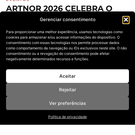
ARTNOR 2026 CELEBRA O
FAZER MANUAL E
Gerenciar consentimento
MOVIMENTA A ECONOMIA
CRIATIVA EM MACEIÓ
Para proporcionar uma melhor experiência, usamos tecnologias como
cookies para armazenar e/ou acessar informações do dispositivo. O
23/03/2026
consentimento com essas tecnologias nos permite processar dados
como comportamento da navegação ou IDs exclusivos neste site. O não
O encontro que ocupou Jaraguá com arte, cultura e
negócios, conectando artesãos,
consentimento ou a revogação do consentimento pode afetar
negativamente determinados recursos e funções.
Aceitar
Rejeitar
Ver preferências
NOSSAS REVISTAS
Política de privacidade
NEWSLETTER
SOBRE
ANUNCIE