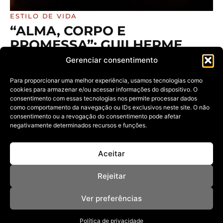
ESTILO DE VIDA
“ALMA, CORPO E
PROMESSA”: GUILHERME
ARAÚJO APRESENTA
Gerenciar consentimento
PROJETO QUE TRADUZ EM
Para proporcionar uma melhor experiência, usamos tecnologias como
IMAGEM O QUE ANTECEDE O
cookies para armazenar e/ou acessar informações do dispositivo. O
“SIM”
consentimento com essas tecnologias nos permite processar dados
como comportamento da navegação ou IDs exclusivos neste site. O não
08/04/2026
consentimento ou a revogação do consentimento pode afetar
A partir de um olhar sensível, o fotógrafo constrói
negativamente determinados recursos e funções.
narrativas visuais que
Aceitar
Rejeitar
Ver preferências
Política de privacidade