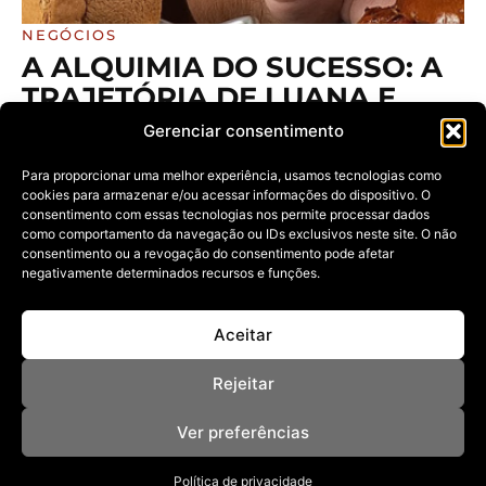
NEGÓCIOS
A ALQUIMIA DO SUCESSO: A
TRAJETÓRIA DE LUANA E
JOÃO NO COMANDO DA
Gerenciar consentimento
SMOK BURGUER E OS
Para proporcionar uma melhor experiência, usamos tecnologias como
BASTIDORES DE UMA
cookies para armazenar e/ou acessar informações do dispositivo. O
GRANDE EXPANSÃO
consentimento com essas tecnologias nos permite processar dados
como comportamento da navegação ou IDs exclusivos neste site. O não
07/07/2026
consentimento ou a revogação do consentimento pode afetar
Conheça a história dos jovens que transformaram uma
negativamente determinados recursos e funções.
paixão informal de bastidores
Aceitar
Rejeitar
Ver preferências
Política de privacidade