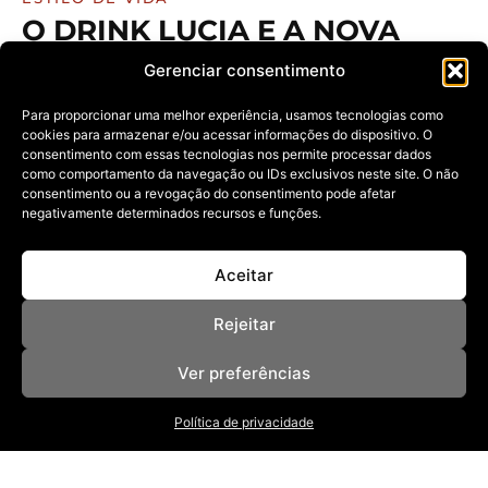
O DRINK LUCIA E A NOVA
FORMA DE BEBER SEM
Gerenciar consentimento
ÁLCOOL COM PRESENÇA,
ESCOLHA E EXPERIÊNCIA
Para proporcionar uma melhor experiência, usamos tecnologias como
cookies para armazenar e/ou acessar informações do dispositivo. O
07/01/2026
consentimento com essas tecnologias nos permite processar dados
como comportamento da navegação ou IDs exclusivos neste site. O não
Uma nova geração redefine o ato de brindar, e o Drink
Lucia
consentimento ou a revogação do consentimento pode afetar
negativamente determinados recursos e funções.
Aceitar
Rejeitar
Ver preferências
NOSSAS REVISTAS
Política de privacidade
NEWSLETTER
SOBRE
ANUNCIE