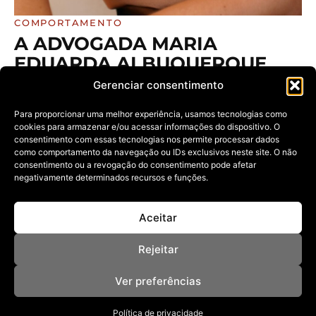
COMPORTAMENTO
A ADVOGADA MARIA
EDUARDA ALBUQUERQUE
REFLETE SOBRE AS NOVAS
Gerenciar consentimento
CONFIGURAÇÕES
Para proporcionar uma melhor experiência, usamos tecnologias como
FAMILIARES E OS CAMINHOS
cookies para armazenar e/ou acessar informações do dispositivo. O
DO DIREITO DE FAMÍLIA
consentimento com essas tecnologias nos permite processar dados
como comportamento da navegação ou IDs exclusivos neste site. O não
27/03/2026
consentimento ou a revogação do consentimento pode afetar
Entre transformações e desafios, o campo jurídico se
negativamente determinados recursos e funções.
adapta para acompanhar as
Aceitar
Rejeitar
Ver preferências
Política de privacidade