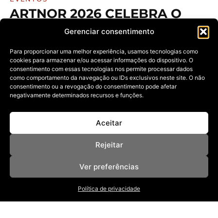
ARTNOR 2026 CELEBRA O
FAZER MANUAL E
Gerenciar consentimento
MOVIMENTA A ECONOMIA
CRIATIVA EM MACEIÓ
Para proporcionar uma melhor experiência, usamos tecnologias como
cookies para armazenar e/ou acessar informações do dispositivo. O
23/03/2026
consentimento com essas tecnologias nos permite processar dados
como comportamento da navegação ou IDs exclusivos neste site. O não
O encontro que ocupou Jaraguá com arte, cultura e
negócios, conectando artesãos,
consentimento ou a revogação do consentimento pode afetar
negativamente determinados recursos e funções.
Aceitar
Rejeitar
Ver preferências
NOSSAS REVISTAS
Política de privacidade
NEWSLETTER
SOBRE
ANUNCIE