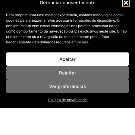
Gerenciar consentimento
VOCÊ
Para proporcionar uma melhor experiência, usamos tecnologias como
11/11/2025
cookies para armazenar e/ou acessar informações do dispositivo. O
Com técnica, acolhimento e propósito, o enfermeiro
consentimento com essas tecnologias nos permite processar dados
Frederico Enrique transforma a atenção
como comportamento da navegação ou IDs exclusivos neste site. O não
consentimento ou a revogação do consentimento pode afetar
negativamente determinados recursos e funções.
Aceitar
Rejeitar
Ver preferências
NOSSAS REVISTAS
NEWSLETTER
SOBRE
Política de privacidade
ANUNCIE
POLÍTICA DE PRIVACIDADE
TERMOS DE USO
BAIXE NOSSO APP
App Store
Google Play