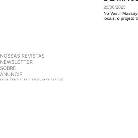
29/06/2025
No Vestir Massayó
locais, o projeto 
NOSSAS REVISTAS
NEWSLETTER
SOBRE
ANUNCIE
POLÍTICA DE PRIVACIDADE
TERMOS DE USO
BAIXE NOSSO APP
App Store
Google Play
I
F
T
P
Y
S