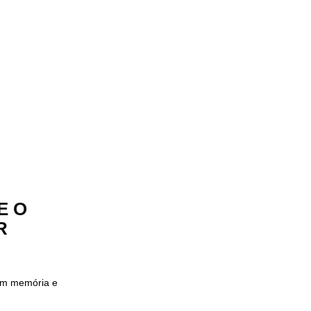
E O
R
em memória e