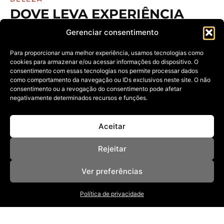
DOVE LEVA EXPERIÊNCIA
INÉDITA DE PROTEÇÃO
Gerenciar consentimento
CAPILAR À PRAIA DO
FRANCÊS
Para proporcionar uma melhor experiência, usamos tecnologias como
cookies para armazenar e/ou acessar informações do dispositivo. O
12/01/2026
consentimento com essas tecnologias nos permite processar dados
como comportamento da navegação ou IDs exclusivos neste site. O não
A ação, realizada pela Agência Sururu, conectou verão,
autocuidado e consciência ambiental
consentimento ou a revogação do consentimento pode afetar
negativamente determinados recursos e funções.
Aceitar
Rejeitar
Ver preferências
NOSSAS REVISTAS
Política de privacidade
NEWSLETTER
SOBRE
ANUNCIE