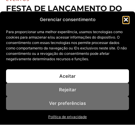
FESTA DE LANÇAMENTO DO
CAFÉ JANETE REÚNE ARTE,
Gerenciar consentimento
AFETO E JAZZ NO RITZ
LAGOA DA ANTA
Para proporcionar uma melhor experiência, usamos tecnologias como
cookies para armazenar e/ou acessar informações do dispositivo. O
08/07/2026
consentimento com essas tecnologias nos permite processar dados
como comportamento da navegação ou IDs exclusivos neste site. O não
Com menu assinado e homenagem emocionante à
arquiteta Janete Costa, o evento
consentimento ou a revogação do consentimento pode afetar
negativamente determinados recursos e funções.
Aceitar
Rejeitar
Ver preferências
NOSSAS REVISTAS
Política de privacidade
NEWSLETTER
SOBRE
ANUNCIE