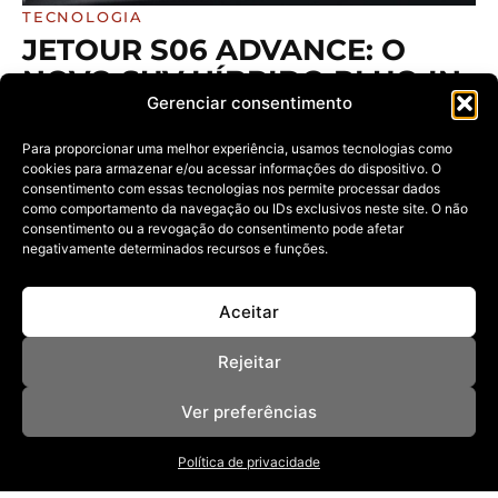
TECNOLOGIA
JETOUR S06 ADVANCE: O
NOVO SUV HÍBRIDO PLUG-IN
Gerenciar consentimento
CHEGA A ALAGOAS PARA
REDEFINIR O CUSTO-
Para proporcionar uma melhor experiência, usamos tecnologias como
BENEFÍCIO
cookies para armazenar e/ou acessar informações do dispositivo. O
consentimento com essas tecnologias nos permite processar dados
13/05/2026
como comportamento da navegação ou IDs exclusivos neste site. O não
Com 315 cv de potência combinada e até 1.200 km de
consentimento ou a revogação do consentimento pode afetar
autonomia,
negativamente determinados recursos e funções.
Aceitar
Rejeitar
Ver preferências
Política de privacidade
NOSSAS REVISTAS
NEWSLETTER