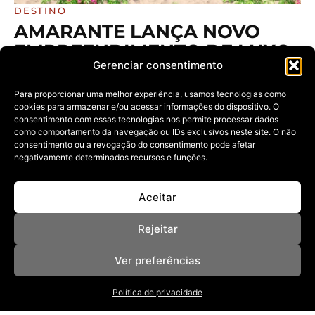
DESTINO
AMARANTE LANÇA NOVO
EMPREENDIMENTO DE LUXO
Gerenciar consentimento
NA ROTA ECOLÓGICA DOS
MILAGRES, O SALG PATACHO
Para proporcionar uma melhor experiência, usamos tecnologias como
EXCLUSIVE RESORT
cookies para armazenar e/ou acessar informações do dispositivo. O
consentimento com essas tecnologias nos permite processar dados
05/03/2026
como comportamento da navegação ou IDs exclusivos neste site. O não
Primeiro All Inclusive de luxo do Brasil, o Salg Patacho
consentimento ou a revogação do consentimento pode afetar
proporciona experiência
negativamente determinados recursos e funções.
Aceitar
Rejeitar
Ver preferências
Política de privacidade
NOSSAS REVISTAS
NEWSLETTER