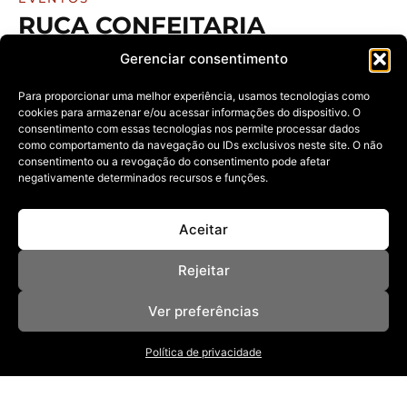
RUCA CONFEITARIA
INAUGURA NOVO ESPAÇO NO
Gerenciar consentimento
NEW TIME E CELEBRA FASE
DE EXPANSÃO EM MACEIÓ
Para proporcionar uma melhor experiência, usamos tecnologias como
cookies para armazenar e/ou acessar informações do dispositivo. O
24/02/2026
consentimento com essas tecnologias nos permite processar dados
como comportamento da navegação ou IDs exclusivos neste site. O não
Soft opening reúne convidados e marca a abertura de
uma unidade com
consentimento ou a revogação do consentimento pode afetar
negativamente determinados recursos e funções.
Aceitar
Rejeitar
Ver preferências
NOSSAS REVISTAS
Política de privacidade
NEWSLETTER
SOBRE
ANUNCIE