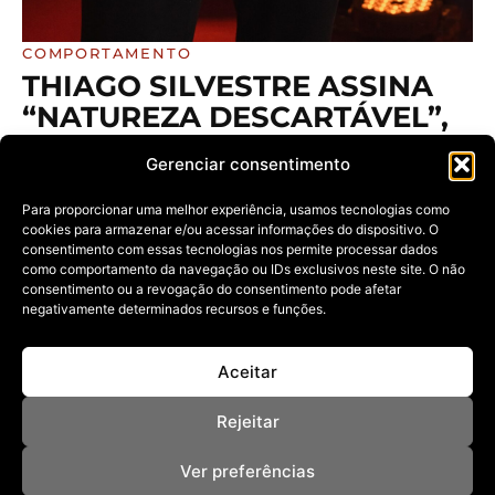
COMPORTAMENTO
THIAGO SILVESTRE ASSINA
“NATUREZA DESCARTÁVEL”,
CAMPANHA PREMIADA QUE
Gerenciar consentimento
PROVOCA REFLEXÃO SOBRE
CONSUMO E
Para proporcionar uma melhor experiência, usamos tecnologias como
cookies para armazenar e/ou acessar informações do dispositivo. O
RESPONSABILIDADE
consentimento com essas tecnologias nos permite processar dados
AMBIENTAL
como comportamento da navegação ou IDs exclusivos neste site. O não
consentimento ou a revogação do consentimento pode afetar
13/01/2026
negativamente determinados recursos e funções.
A campanha nasce de uma leitura profunda do briefing
do Praia Limpa
Aceitar
Rejeitar
Ver preferências