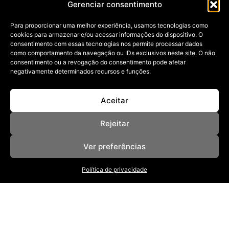
Gerenciar consentimento
BROTO
Para proporcionar uma melhor experiência, usamos tecnologias como
07/09/2023
cookies para armazenar e/ou acessar informações do dispositivo. O
Embarque em uma jornada culinária que despertará
consentimento com essas tecnologias nos permite processar dados
memórias antigas e criará novas
como comportamento da navegação ou IDs exclusivos neste site. O não
consentimento ou a revogação do consentimento pode afetar
negativamente determinados recursos e funções.
Aceitar
Rejeitar
Ver preferências
NOSSAS REVISTAS
NEWSLETTER
SOBRE
Política de privacidade
ANUNCIE
POLÍTICA DE PRIVACIDADE
TERMOS DE USO
BAIXE NOSSO APP
App Store
Google Play