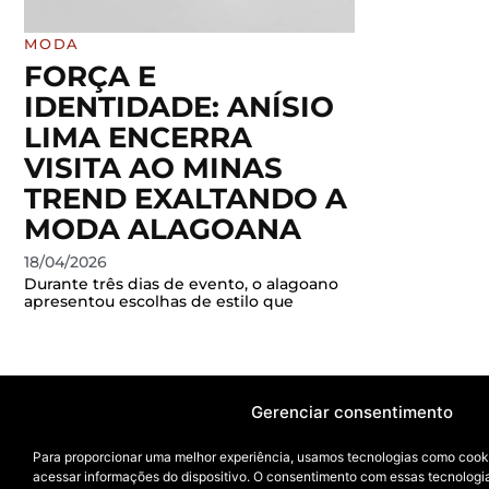
MODA
FORÇA E
IDENTIDADE: ANÍSIO
LIMA ENCERRA
VISITA AO MINAS
TREND EXALTANDO A
MODA ALAGOANA
18/04/2026
Durante três dias de evento, o alagoano
apresentou escolhas de estilo que
Gerenciar consentimento
Para proporcionar uma melhor experiência, usamos tecnologias como cook
acessar informações do dispositivo. O consentimento com essas tecnologi