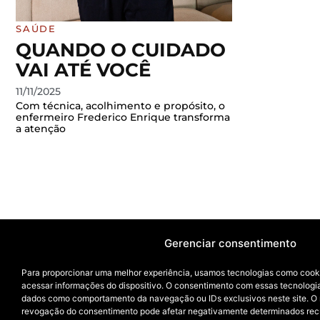
SAÚDE
QUANDO O CUIDADO
VAI ATÉ VOCÊ
11/11/2025
Com técnica, acolhimento e propósito, o
enfermeiro Frederico Enrique transforma
a atenção
Gerenciar consentimento
Para proporcionar uma melhor experiência, usamos tecnologias como cook
acessar informações do dispositivo. O consentimento com essas tecnologi
dados como comportamento da navegação ou IDs exclusivos neste site. O
revogação do consentimento pode afetar negativamente determinados rec