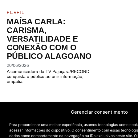
PERFIL
MAÍSA CARLA:
CARISMA,
VERSATILIDADE E
CONEXÃO COM O
PÚBLICO ALAGOANO
20/06/2026
A comunicadora da TV Pajuçara/RECORD
conquista o público ao unir informação,
empatia
Gerenciar consentimento
Para proporcionar uma melhor experiência, usamos tecnologias como cook
acessar informações do dispositivo. O consentimento com essas tecnologi
dados como comportamento da navegação ou IDs exclusivos neste site. O