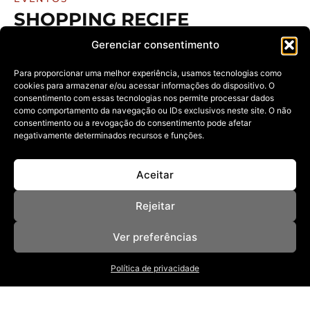
SHOPPING RECIFE
CELEBROU 45 ANOS COM
Gerenciar consentimento
COMEMORAÇÃO ESPECIAL
NO PARQUE GOURMET
Para proporcionar uma melhor experiência, usamos tecnologias como
cookies para armazenar e/ou acessar informações do dispositivo. O
04/12/2025
consentimento com essas tecnologias nos permite processar dados
como comportamento da navegação ou IDs exclusivos neste site. O não
Evento marcou a trajetória de pioneirismo do
empreendimento e teve menu elaborado
consentimento ou a revogação do consentimento pode afetar
negativamente determinados recursos e funções.
Aceitar
Rejeitar
Ver preferências
NOSSAS REVISTAS
Política de privacidade
NEWSLETTER
SOBRE
ANUNCIE