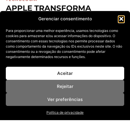
APPLE TRANSFORMA
IPHONE EM ALIADO DE
Gerenciar consentimento
VIAGEM COM PASSAPORTE
DIGITAL E MAIS RECURSOS
Para proporcionar uma melhor experiência, usamos tecnologias como
cookies para armazenar e/ou acessar informações do dispositivo. O
17/06/2025
consentimento com essas tecnologias nos permite processar dados
como comportamento da navegação ou IDs exclusivos neste site. O não
Novo iOS 26 aposta em identificação virtual,
rastreamento de bagagens e tradução
consentimento ou a revogação do consentimento pode afetar
negativamente determinados recursos e funções.
Aceitar
Rejeitar
Ver preferências
NOSSAS REVISTAS
Política de privacidade
NEWSLETTER
SOBRE
ANUNCIE