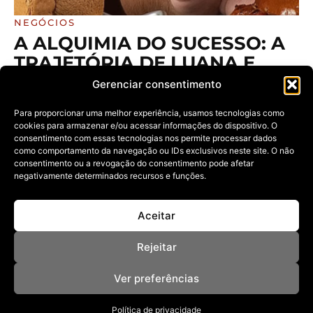
NEGÓCIOS
A ALQUIMIA DO SUCESSO: A
TRAJETÓRIA DE LUANA E
JOÃO NO COMANDO DA
Gerenciar consentimento
SMOK BURGUER E OS
Para proporcionar uma melhor experiência, usamos tecnologias como
BASTIDORES DE UMA
cookies para armazenar e/ou acessar informações do dispositivo. O
GRANDE EXPANSÃO
consentimento com essas tecnologias nos permite processar dados
como comportamento da navegação ou IDs exclusivos neste site. O não
07/07/2026
consentimento ou a revogação do consentimento pode afetar
Conheça a história dos jovens que transformaram uma
negativamente determinados recursos e funções.
paixão informal de bastidores
Aceitar
Rejeitar
Ver preferências
Política de privacidade