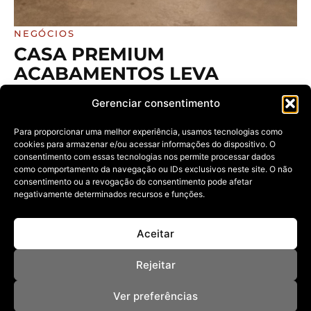
NEGÓCIOS
CASA PREMIUM
ACABAMENTOS LEVA
ARQUITETOS PREMIADOS A
Gerenciar consentimento
UMA IMERSÃO EXCLUSIVA
NA MAIOR FÁBRICA DE
Para proporcionar uma melhor experiência, usamos tecnologias como
cookies para armazenar e/ou acessar informações do dispositivo. O
REVESTIMENTOS CERÂMICOS
consentimento com essas tecnologias nos permite processar dados
DAS AMÉRICAS
como comportamento da navegação ou IDs exclusivos neste site. O não
consentimento ou a revogação do consentimento pode afetar
12/09/2025
negativamente determinados recursos e funções.
A viagem faz parte da campanha “De Malas Prontas para
Celebrar” ,
Aceitar
Rejeitar
Ver preferências