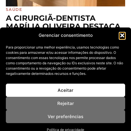
SAÚDE
A CIRURGIÃ-DENTISTA
MARÍLIA OLIVEIRA DESTACA
COMO APROVEITAR O
Gerenciar consentimento
CARNAVAL COM CUIDADOS
Para proporcionar uma melhor experiência, usamos tecnologias como
ESSENCIAIS PARA A SAÚDE
cookies para armazenar e/ou acessar informações do dispositivo. O
BUCAL
consentimento com essas tecnologias nos permite processar dados
como comportamento da navegação ou IDs exclusivos neste site. O não
04/02/2026
consentimento ou a revogação do consentimento pode afetar
Cuidados estratégicos e pouco óbvios ajudam a
negativamente determinados recursos e funções.
preservar dentes, gengivas e lábios,
Aceitar
Rejeitar
Ver preferências
Política de privacidade