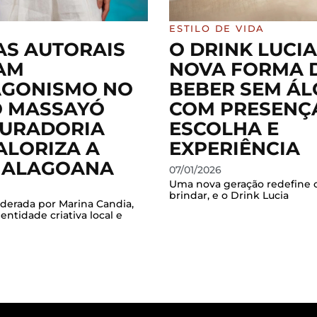
ESTILO DE VIDA
S AUTORAIS
O DRINK LUCIA
AM
NOVA FORMA 
AGONISMO NO
BEBER SEM Á
 MASSAYÓ
COM PRESENÇ
URADORIA
ESCOLHA E
ALORIZA A
EXPERIÊNCIA
 ALAGOANA
07/01/2026
Uma nova geração redefine o
brindar, e o Drink Lucia
 liderada por Marina Candia,
dentidade criativa local e