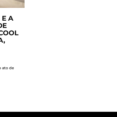
 E A
DE
LCOOL
A,
 ato de