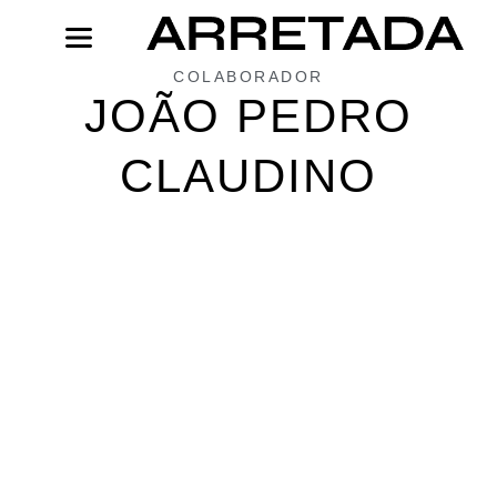
Ir
para
o
COLABORADOR
conteúdo
JOÃO PEDRO
CLAUDINO
Page
Page
Page
Page
Page